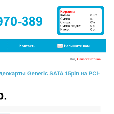
Корзина
Кол-во
0 шт.
Сумма
р.
Скидка
0%
Сумма скидки:
0 р.
Итого:
0 р.
Контакты
Напишите нам
Вид:
Список
Витрина
еокарты Generic SATA 15pin на PCI-
р.