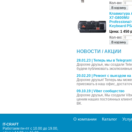
Кол-во:
Клавиатура 
X7-G800MU
Professional
Keyboard PS/2
Цена: 1 450 
Кол-во:
НОВОСТИ / АКЦИИ
28.01.23 | Теперь мы в Telegram
Дорогие друзья, мы создали Tel
будем публиковать эксклюзивны
20.02.20 | Ремонт с выездом на
Дорогие друзья! Теперь мы мож
приезжать в наш офис, достаточ
09.10.19 | Viber сообщество
Дорогие друзья, Мы создали Vib
ценим наших постоянных клиенто
ВК.
О компании
Каталог
Услу
IT-CRAFT
Работаем пн-пт с 10.00 до 19.00,