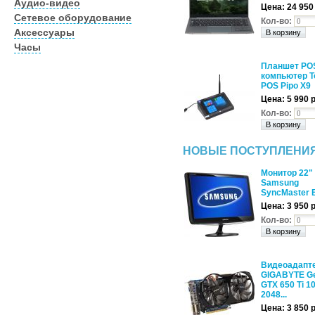
Аудио-видео
Цена:
24 950
Сетевое оборудование
Кол-во:
Аксессуары
Часы
Планшет PO
компьютер T
POS Pipo X9
Цена:
5 990 
Кол-во:
НОВЫЕ ПОСТУПЛЕНИ
Монитор 22"
Samsung
SyncMaster 
Цена: 3 950 
Кол-во:
Видеоадапте
GIGABYTE G
GTX 650 Ti 
2048...
Цена: 3 850 