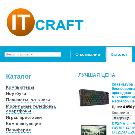
О компании
Каталог
Каталог
ЛУЧШАЯ ЦЕНА
Клавиатура
Компьютеры
беспроводна
проводная
Ноутбуки
механическ
Планшеты, эл. книги
Redragon Flek
Мобильные телефоны,
Цена:
4 850 
смартфоны
Кол-во:
Игры, приставки
Комплектующие
DEXP Atlas 
I3W303 14" In
Периферия
i3 1215U 1.2G