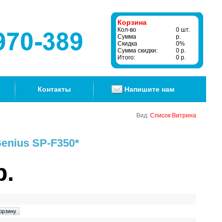
Корзина
Кол-во
0 шт.
Сумма
р.
Скидка
0%
Сумма скидки:
0 р.
Итого:
0 р.
Контакты
Напишите нам
Вид:
Список
Витрина
enius SP-F350*
р.