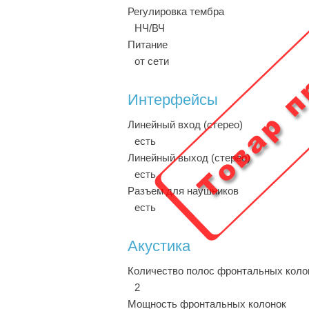
Регулировка тембра
НЧ/ВЧ
Питание
от сети
Интерфейсы
Линейный вход (стерео)
есть
Линейный выход (стерео)
есть
Разъем для наушников
есть
Акустика
Количество полос фронтальных кол
2
Мощность фронтальных колонок