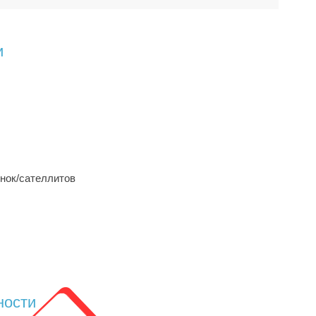
и
нок/сателлитов
ности