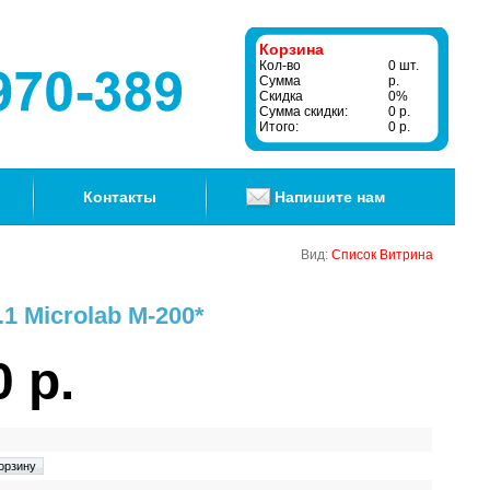
Корзина
Кол-во
0 шт.
Сумма
р.
Скидка
0%
Сумма скидки:
0 р.
Итого:
0 р.
Контакты
Напишите нам
Вид:
Список
Витрина
1 Microlab M-200*
0 р.