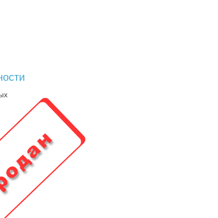
ности
ных