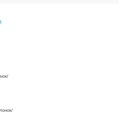
и
нок/
лонок/