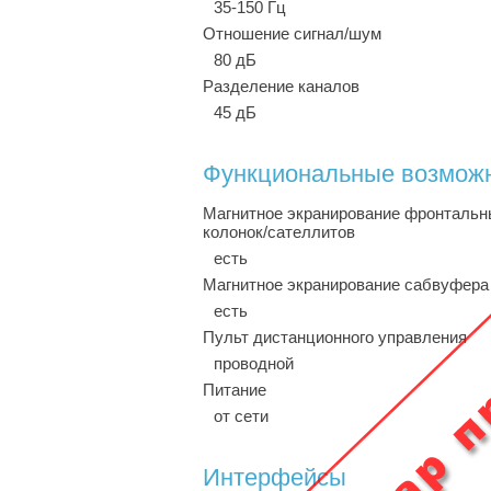
35-150 Гц
Отношение сигнал/шум
80 дБ
Разделение каналов
45 дБ
Функциональные возмож
Магнитное экранирование фронталь
колонок/сателлитов
есть
Магнитное экранирование сабвуфера
есть
Пульт дистанционного управления
проводной
Питание
от сети
Интерфейсы