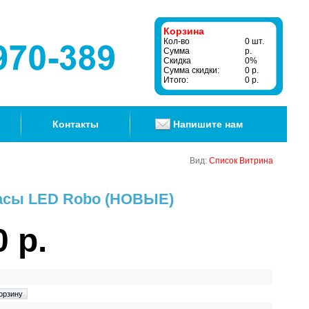
Корзина
Кол-во
0 шт.
Сумма
р.
Скидка
0%
Сумма скидки:
0 р.
Итого:
0 р.
Контакты
Напишите нам
Вид:
Список
Витрина
асы LED Robo (НОВЫЕ)
0 р.