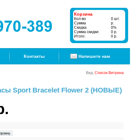
Корзина
Кол-во
0 шт.
Сумма
р.
Скидка
0%
Сумма скидки:
0 р.
Итого:
0 р.
Контакты
Напишите нам
Вид:
Список
Витрина
ы Sport Bracelet Flower 2 (НОВЫЕ)
р.