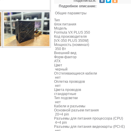
Поделиться:
Подробное описание:
Общие параметры
Тип
блок питания
Модель
Formula VX PLUS 350
Код производителя
[VX-350 PLUS 350W]
Мощность (номинал)
350 Вт
Внешний вид
Форм-фактор
ATX
Цвет
черный
Отстегивающиеся кабели
нет
Оплетка проводов
нет
Цвета проводов
стандартные
Тип подсветки
нет
Кабели и разъемы
Основной разъем питания
20+4 pin
Разъемы для питания процессора (CPU)
4+4 pin
Разъемы для питания видеокарты (PCI-E)
нет