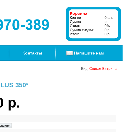
Корзина
Кол-во
0 шт.
Сумма
р.
Скидка
0%
Сумма скидки:
0 р.
Итого:
0 р.
Контакты
Напишите нам
Вид:
Список
Витрина
PLUS 350*
0 р.