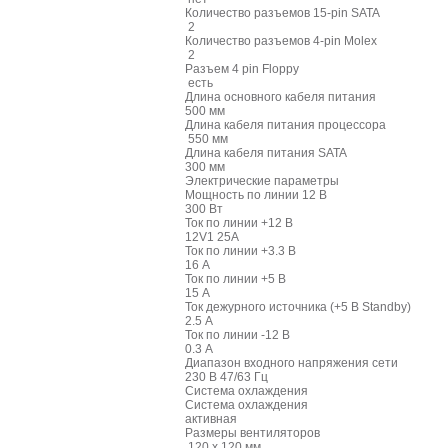
Количество разъемов 15-pin SATA
2
Количество разъемов 4-pin Molex
2
Разъем 4 pin Floppy
есть
Длина основного кабеля питания
500 мм
Длина кабеля питания процессора
550 мм
Длина кабеля питания SATA
300 мм
Электрические параметры
Мощность по линии 12 В
300 Вт
Ток по линии +12 В
12V1 25A
Ток по линии +3.3 В
16 А
Ток по линии +5 В
15 А
Ток дежурного источника (+5 В Standby)
2.5 А
Ток по линии -12 В
0.3 А
Диапазон входного напряжения сети
230 В 47/63 Гц
Система охлаждения
Система охлаждения
активная
Размеры вентиляторов
120 x 120 мм