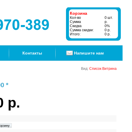
Корзина
Кол-во
0 шт.
Сумма
р.
Скидка
0%
Сумма скидки:
0 р.
Итого:
0 р.
Контакты
Напишите нам
Вид:
Список
Витрина
0 *
0 р.