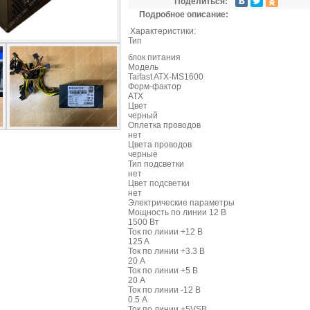
Поделиться:
Подробное описание:
Характеристики:
Тип
блок питания
Модель
Taifast ATX-MS1600
Форм-фактор
ATX
Цвет
черный
Оплетка проводов
нет
Цвета проводов
черные
Тип подсветки
нет
Цвет подсветки
нет
Электрические параметры
Мощность по линии 12 В
1500 Вт
Ток по линии +12 В
125 A
Ток по линии +3.3 В
20 А
Ток по линии +5 В
20 А
Ток по линии -12 В
0.5 А
Ток по линии +5VSВ