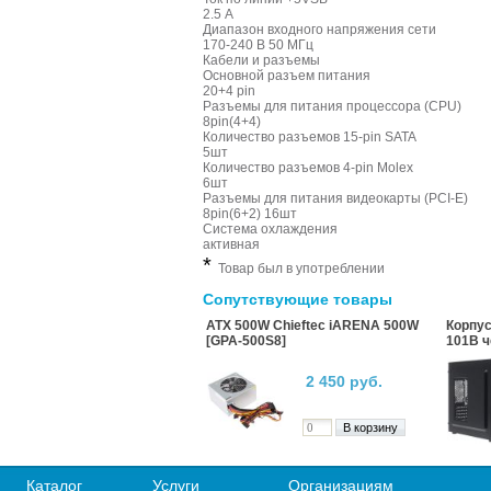
2.5 A
Диапазон входного напряжения сети
170-240 В 50 МГц
Кабели и разъемы
Основной разъем питания
20+4 pin
Разъемы для питания процессора (CPU)
8pin(4+4)
Количество разъемов 15-pin SATA
5шт
Количество разъемов 4-pin Molex
6шт
Разъемы для питания видеокарты (PCI-E)
8pin(6+2) 16шт
Система охлаждения
активная
*
Товар был в употреблении
Сопутствующие товары
ATX 500W Chieftec iARENA 500W
Корпус
[GPA-500S8]
101B 
2 450 руб.
Каталог
Услуги
Организациям