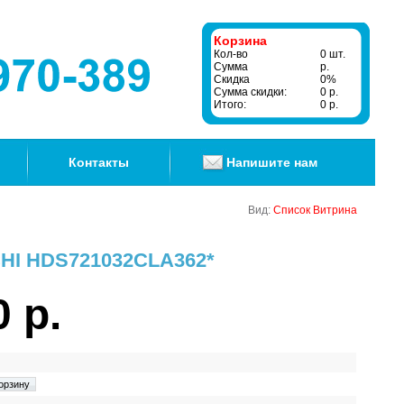
Корзина
Кол-во
0 шт.
Сумма
р.
Скидка
0%
Сумма скидки:
0 р.
Итого:
0 р.
Контакты
Напишите нам
Вид:
Список
Витрина
CHI HDS721032CLA362*
0 р.