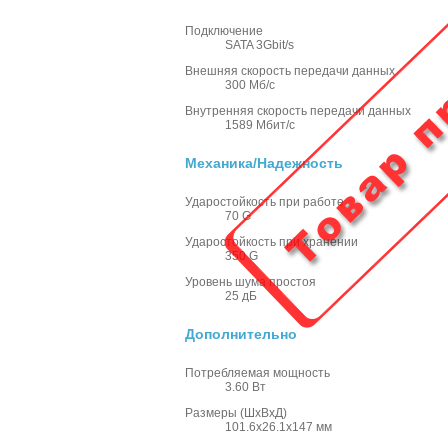
Подключение
SATA 3Gbit/s
Внешняя скорость передачи данных
300 Мб/с
Внутренняя скорость передачи данных
1589 Мбит/с
Механика/Надежность
Ударостойкость при работе
70 G
Ударостойкость при хранении
350 G
Уровень шума простоя
25 дБ
Дополнительно
Потребляемая мощность
3.60 Вт
Размеры (ШхВхД)
101.6x26.1x147 мм