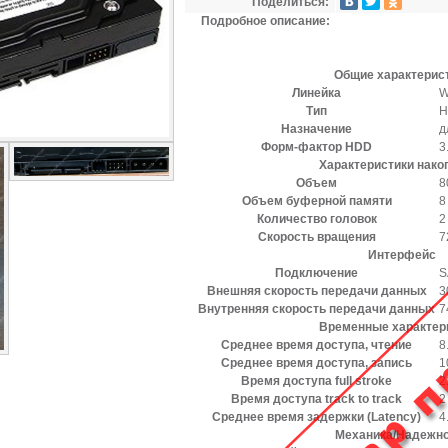
Поделиться:
Подробное описание:
Общие характерис
Линейка
W
Тип
H
Назначение
д
Форм-фактор HDD
3
Характеристики нако
Объем
8
Объем буферной памяти
8
Количество головок
2
Скорость вращения
7
Интерфейс
Подключение
S
Внешняя скорость передачи данных
3
Внутренняя скорость передачи данных
7
Временные характер
Среднее время доступа, чтение
8
Среднее время доступа, запись
1
Время доступа full stroke
2
Время доступа track to track
2
Среднее время задержки (Latency)
4
Механика/Надежн