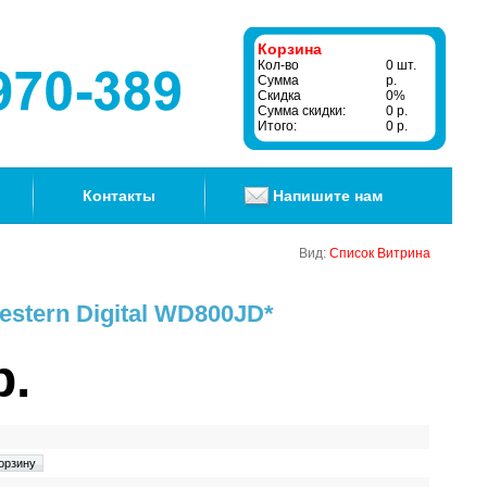
Корзина
Кол-во
0 шт.
Сумма
р.
Скидка
0%
Сумма скидки:
0 р.
Итого:
0 р.
Контакты
Напишите нам
Вид:
Список
Витрина
stern Digital WD800JD*
р.