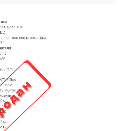
тики
D Caviar Blue
DD
ля настольного компьютера
.5"
пителя
0 Гб
 Мб
200 rpm
ATA 3Gb/s
00 Мб/с
48 Мбит/с
истики
.9 мс
0.9 мс
1 мс
 мс
.2 мс
ость