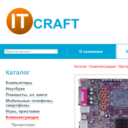
О компании
Каталог
/
Комплектующие
/
Мате
Каталог
Компьютеры
Ноутбуки
Планшеты, эл. книги
Мобильные телефоны,
смартфоны
Игры, приставки
Комплектующие
Процессоры