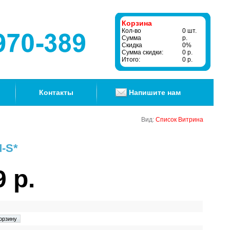
Корзина
Кол-во
0 шт.
Сумма
р.
Скидка
0%
Сумма скидки:
0 р.
Итого:
0 р.
Контакты
Напишите нам
Вид:
Список
Витрина
-S*
9 р.