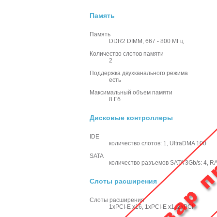
Память
Память
DDR2 DIMM, 667 - 800 МГц
Количество слотов памяти
2
Поддержка двухканального режима
есть
Максимальный объем памяти
8 Гб
Дисковые контроллеры
IDE
количество слотов: 1, UltraDMA 100
SATA
количество разъемов SATA 3Gb/s: 4, R
Слоты расширения
Слоты расширения
1xPCI-E x16, 1xPCI-E x1, 2xPCI