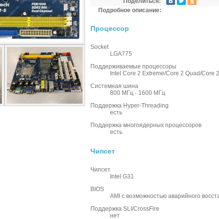
Поделиться:
Подробное описание:
Процессор
Socket
LGA775
Поддерживаемые процессоры
Intel Core 2 Extreme/Core 2 Quad/Core
Системная шина
800 МГц - 1600 МГц
Поддержка Hyper-Threading
есть
Поддержка многоядерных процессоров
есть
Чипсет
Чипсет
Intel G31
BIOS
AMI c возможностью аварийного восс
Поддержка SLI/CrossFire
нет