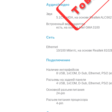
Аудио/видео
Звук
5.1CH, HDA, на основе Realtek ALC66
Встроенный видеоадаптер
есть, на основе Intel GMA 3100
Сеть
Ethernet
10/100 Мбит/с, на основе Realtek 810
Подключение
Наличие интерфейсов
8 USB, 1xCOM, D-Sub, Ethernet, PS/2 (
Разъемы на задней панели
4 USB, 1xCOM, D-Sub, Ethernet, PS/2 (
Основной разъем питания
24-pin
Разъем питания процессора
4-pin