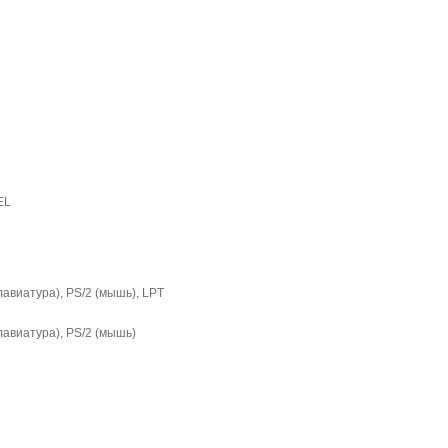
2
2EL
клавиатура), PS/2 (мышь), LPT
клавиатура), PS/2 (мышь)