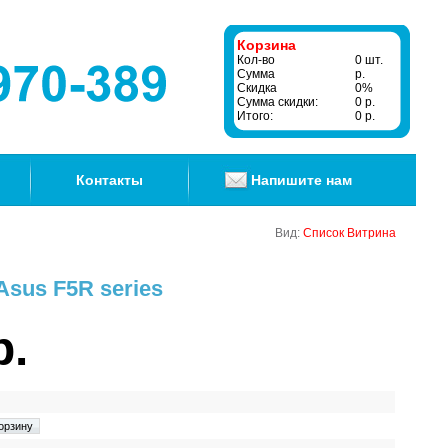
Корзина
Кол-во
0 шт.
Сумма
р.
Скидка
0%
Сумма скидки:
0 р.
Итого:
0 р.
Контакты
Напишите нам
Вид:
Список
Витрина
Asus F5R series
р.