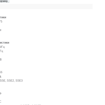
тики
75
e
истики
МГц
Гц
 B
Кб
д
SSE, SSE2, SSE3
о
°C