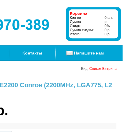
Корзина
Кол-во
0 шт.
Сумма
р.
Скидка
0%
Сумма скидки:
0 р.
Итого:
0 р.
Контакты
Напишите нам
Вид:
Список
Витрина
m E2200 Conroe (2200MHz, LGA775, L2
р.