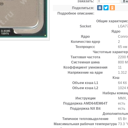
Заказать:
Поделиться:
Подробное описание:
Общие характерис
Socket
LGA7
Ядро
Ядро
Conro
Количество ядер
2
Техпроцесс
65 нм
Частотные характер
Тактовая частота
2200 
Системная шина
800 М
Коэффициент умножения
11
Напряжение на ядре
1.312
Кэш
Объем кэша L1
64 Кб
Объем кэша L2
1024 
Наборы коман
Инструкции
MMX, 
Поддержка AMD64/EM64T
есть
Поддержка NX Bit
есть
Дополнительн
Типичное тепловыделение
65 Вт
Максимальная рабочая температура
73.3 