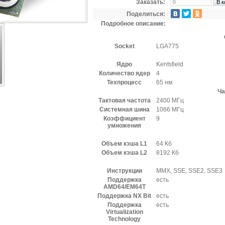
Заказать:
Поделиться:
Подробное описание:
Socket
LGA775
Ядро
Kentsfield
Количество ядер
4
Техпроцесс
65 нм
Ча
Тактовая частота
2400 МГц
Системная шина
1066 МГц
Коэффициент
9
умножения
Объем кэша L1
64 Кб
Объем кэша L2
8192 Кб
Инструкции
MMX, SSE, SSE2, SSE3
Поддержка
есть
AMD64/EM64T
Поддержка NX Bit
есть
Поддержка
есть
Virtualization
Technology