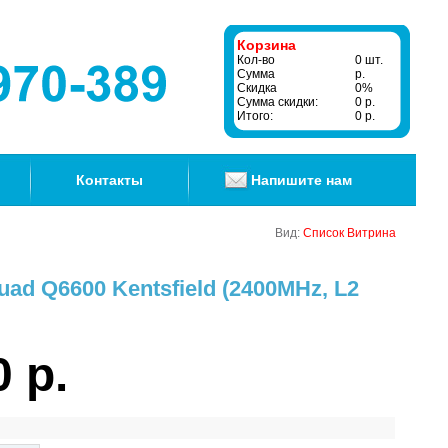
Корзина
Кол-во
0 шт.
Сумма
р.
Скидка
0%
Сумма скидки:
0 р.
Итого:
0 р.
Контакты
Напишите нам
Вид:
Список
Витрина
Quad Q6600 Kentsfield (2400MHz, L2
0 р.