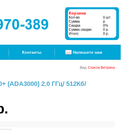
Корзина
Кол-во
0 шт.
Сумма
р.
Скидка
0%
Сумма скидки:
0 р.
Итого:
0 р.
Контакты
Напишите нам
Вид:
Список
Витрина
0+ (ADA3000) 2.0 ГГц/ 512Кб/
р.