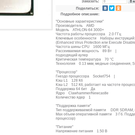
Заказать:
Поделиться:
Подробное описание:
"Основные характеристики"
Производитель AMD
Модель ATHLON-64 3000+
Частота работы процессора 2.0 ГГц
Ключевые особенности Наборы инструкций: 
(Enhanced Virus Protection или Execute Disable
Частота шины CPU 1600 МГц
Рассеиваемая мощность 89 Вт |
подходящий кулер
Критическая температура 70 °С
Технология 0.13 мкм, медные соединения, S
"Процессор"
Гнездо процессора Socket754 |
Кэш L1 128 Кб
Кэш L2 512 Кб, работает на частоте процес
Поддержка 64 бит Да
Ядро Clawhammer/Newcastle
Количество ядер 1
"Поддержка памяти"
Тип поддерживаемой памяти DDR SDRAM, о
Max объем оперативной памяти 3 Гб. Поддер
процессор)
"Питание"
Напряжение питания 1.50 В