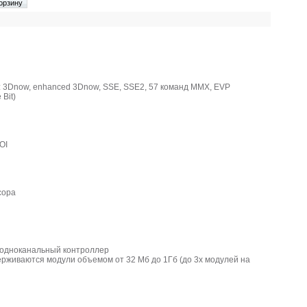
3Dnow, enhanced 3Dnow, SSE, SSE2, 57 команд MMX, EVP
 Bit)
OI
сора
дноканальный контроллер
живаются модули объемом от 32 Мб до 1Гб (до 3х модулей на