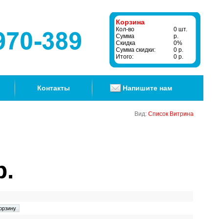
Корзина
Кол-во
0 шт.
Сумма
р.
Скидка
0%
Сумма скидки:
0 р.
Итого:
0 р.
Контакты
Напишите нам
Вид:
Список
Витрина
р.