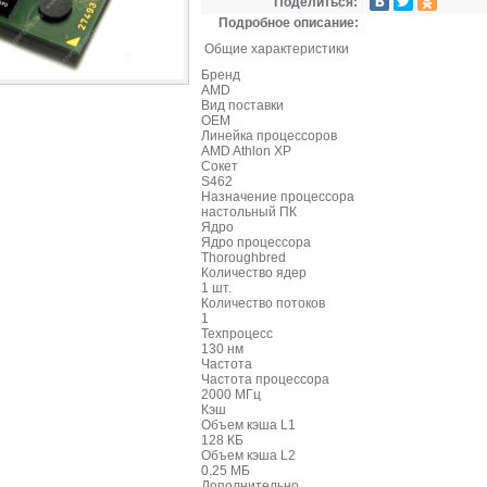
Поделиться:
Подробное описание:
Общие характеристики
Бренд
AMD
Вид поставки
OEM
Линейка процессоров
AMD Athlon XP
Сокет
S462
Назначение процессора
настольный ПК
Ядро
Ядро процессора
Thoroughbred
Количество ядер
1 шт.
Количество потоков
1
Техпроцесс
130 нм
Частота
Частота процессора
2000 МГц
Кэш
Объем кэша L1
128 КБ
Объем кэша L2
0.25 МБ
Дополнительно