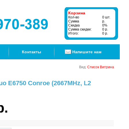
Корзина
Кол-во
0 шт.
Сумма
р.
Скидка
0%
Сумма скидки:
0 р.
Итого:
0 р.
Контакты
Напишите нам
Вид:
Список
Витрина
Duo E6750 Conroe (2667MHz, L2
р.