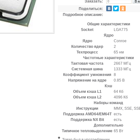
Заказать:
Поделиться:
Подробное описание:
Общие характеристики
Socket
LGA775
Ядро
Ядро
Conroe
Количество ядер
2
Техпроцесс
65 нм
Частотные характеристики
Тактовая частота
2667 МГц
Системная шина
1333 МГц
Коэффициент умножения
8
Напряжение на ядре
0.85 B
Кэш
Объем кэша L1
64 Кб
Объем кэша L2
4096 Кб
Наборы команд
Инструкции
MMX, SSE, SS
Поддержка AMD64/EM64T
есть
Поддержка NX Bit
есть
Дополнительно
Типичное тепловыделение
65 Вт
*
Товар был в употреблении