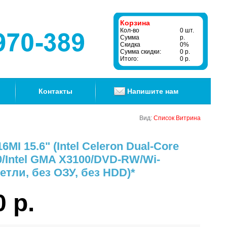
Корзина
Кол-во
0 шт.
Сумма
р.
Скидка
0%
Сумма скидки:
0 р.
Итого:
0 р.
Контакты
Напишите нам
Вид:
Список
Витрина
MI 15.6" (Intel Celeron Dual-Core
0/Intel GMA X3100/DVD-RW/Wi-
петли, без ОЗУ, без HDD)*
0 р.