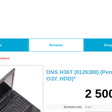
и
Каталог
Услу
равные
DNS H36T (0126388) (Pe
ОЗУ, HDD)*
2 50
Количество:
1 шт.