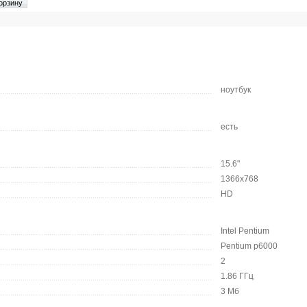
ноутбук
есть
15.6"
1366x768
HD
Intel Pentium
Pentium p6000
2
1.86 ГГц
3 Мб