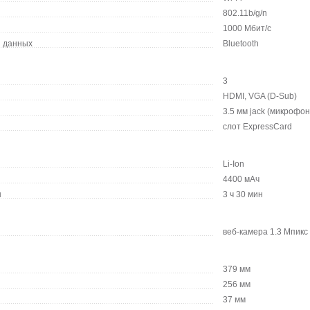
802.11b/g/n
1000 Мбит/с
и данных
Bluetooth
3
HDMI, VGA (D-Sub)
3.5 мм jack (микрофон
слот ExpressCard
Li-Ion
4400 мАч
ы
3 ч 30 мин
веб-камера 1.3 Мпикс
379 мм
256 мм
37 мм