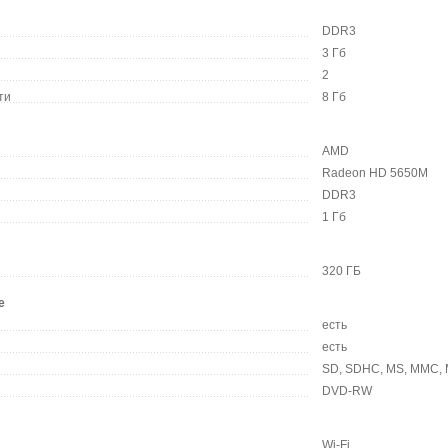
DDR3
3 Гб
2
ти
8 Гб
AMD
Radeon HD 5650M
DDR3
1 Гб
320 ГБ
е
есть
есть
SD, SDHC, MS, MMC,
DVD-RW
Wi-Fi