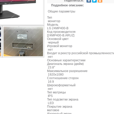
Поделиться:
Подробное описание:
Общие параметры
Тип
монитор
Модель
LG 24MP400-B
Код производителя
[24MP400-B.ARUZ]
Основной цвет
черный
Игровой монитор
нет
Входит в реестр российской промышленност
нет
Основные характеристики
Диагональ экрана (дюйм)
23.8"
Максимальное разрешение
1920x1080
Соотношение сторон
16:9
Широкоформатный
нет
Тип матрицы
IPS
Тип подсветки экрана
LED
Покрытие экрана
матовое
Изогнутый экран