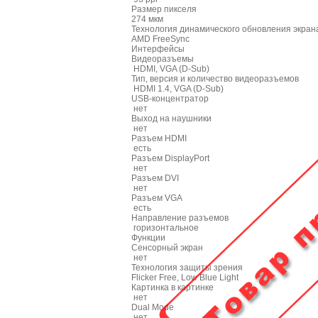
Размер пикселя
274 мкм
Технология динамического обновления экран
AMD FreeSync
Интерфейсы
Видеоразъемы
HDMI, VGA (D-Sub)
Тип, версия и количество видеоразъемов
HDMI 1.4, VGA (D-Sub)
USB-концентратор
нет
Выход на наушники
нет
Разъем HDMI
есть
Разъем DisplayPort
нет
Разъем DVI
нет
Разъем VGA
есть
Направление разъемов
горизонтальное
Функции
Сенсорный экран
нет
Технология защиты зрения
Flicker Free, Low Blue Light
Картинка в картинке
нет
Dual Mode
нет