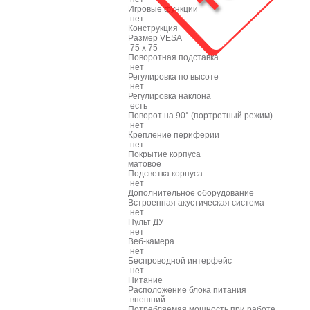
Игровые функции
нет
Конструкция
Размер VESA
75 x 75
Поворотная подставка
нет
Регулировка по высоте
нет
Регулировка наклона
есть
Поворот на 90° (портретный режим)
нет
Крепление периферии
нет
Покрытие корпуса
матовое
Подсветка корпуса
нет
Дополнительное оборудование
Встроенная акустическая система
нет
Пульт ДУ
нет
Веб-камера
нет
Беспроводной интерфейс
нет
Питание
Расположение блока питания
внешний
Потребляемая мощность при работе