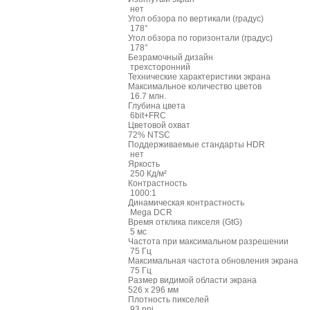
нет
Угол обзора по вертикали (градус)
178°
Угол обзора по горизонтали (градус)
178°
Безрамочный дизайн
трехсторонний
Технические характеристики экрана
Максимальное количество цветов
16.7 млн.
Глубина цвета
6bit+FRC
Цветовой охват
72% NTSC
Поддерживаемые стандарты HDR
нет
Яркость
250 Кд/м²
Контрастность
1000:1
Динамическая контрастность
Mega DCR
Время отклика пикселя (GtG)
5 мс
Частота при максимальном разрешении
75 Гц
Максимальная частота обновления экрана
75 Гц
Размер видимой области экрана
526 x 296 мм
Плотность пикселей
93 ppi