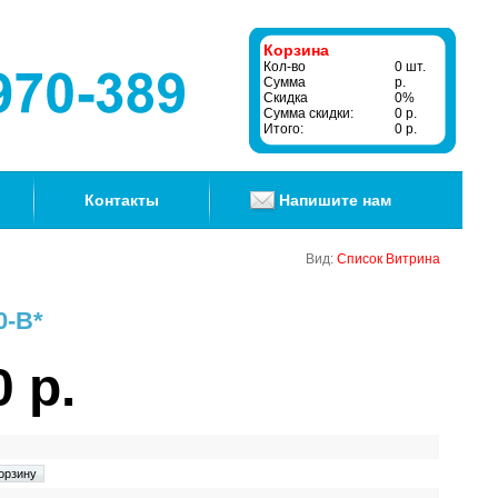
Корзина
Кол-во
0 шт.
Сумма
р.
Скидка
0%
Сумма скидки:
0 р.
Итого:
0 р.
Контакты
Напишите нам
Вид:
Список
Витрина
0-B*
0 р.