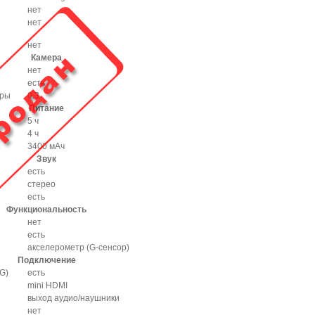
нет
нет
нет
Камера
нет
есть
еры
0.3
Питание
5 ч
4 ч
3400 мАч
Звук
есть
стерео
есть
Функциональность
нет
есть
акселерометр (G-сенсор)
Подключение
G)
есть
mini HDMI
выход аудио/наушники
нет