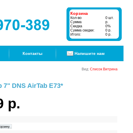
Корзина
Кол-во
0 шт.
Сумма
р.
Скидка
0%
Сумма скидки:
0 р.
Итого:
0 р.
Контакты
Напишите нам
Вид:
Список
Витрина
7" DNS AirTab E73*
9 р.