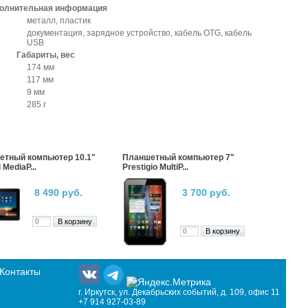
олнительная информация
металл, пластик
документация, зарядное устройство, кабель OTG, кабель
USB
Габариты, вес
174 мм
117 мм
9 мм
285 г
етный компьютер 10.1"
Планшетный компьютер 7"
 MediaP...
Prestigio MultiP...
8 490 руб.
3 700 руб.
Контакты
г. Иркутск, ул. Декабрьских событий, д. 109, офис 11
+7 914 927-03-89