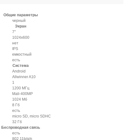
Общие параметры
черный
Экран
7"
1024x600
нет
IPS
емкостный
есть
Система
Android
Allwinner A10
1
1200 МГц
Mali-400MP
1024 Мб
8 Гб
есть
micro SD, micro SDHC
32 Гб
Беспроводная связь
есть
802.11b/g/n