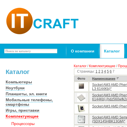
О компании
Каталог
Каталог
/
Комплектующие
/
Проц
Каталог
Страницы:
1
2
3
4
5
6
7
Фото
Наименование
Компьютеры
Socket AM3 AMD Pheno
Ноутбуки
L3 6144Kb)*
Планшеты, эл. книги
Socket AM3 AMD Pheno
6144Kb) (hdz560wfk2
Мобильные телефоны,
смартфоны
Socket AM3 AMD Pheno
Игры, приставки
Комплектующие
Socket AM3 AMD Semp
(SDX145HBK13GM)*
Процессоры