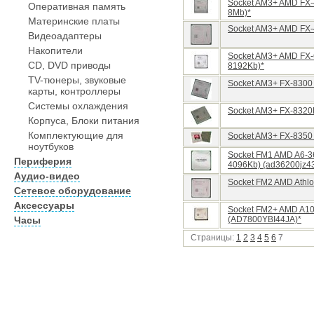
Socket AM3+ AMD FX-
Оперативная память
8Mb)*
Материнские платы
Socket AM3+ AMD FX-
Видеоадаптеры
Накопители
Socket AM3+ AMD FX-
CD, DVD приводы
8192Kb)*
TV-тюнеры, звуковые
Socket AM3+ FX-8300
карты, контроллеры
Системы охлаждения
Socket AM3+ FX-8320
Корпуса, Блоки питания
Комплектующие для
Socket AM3+ FX-8350
ноутбуков
Socket FM1 AMD A6-36
Периферия
4096Kb) (ad36200jz4
Аудио-видео
Socket FM2 AMD Athlo
Сетевое оборудование
Аксессуары
Socket FM2+ AMD A10
Часы
(AD7800YBI44JA)*
Страницы:
1
2
3
4
5
6
7