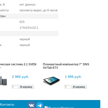
, В
нет данных
работы
просмотр видео, до 8 часов
етры
625
174x241x10,1
черный
и
черный
ческая система 2.1 SVEN
Планшетный компьютер 7" DNS
0
AirTab E73
2 980 руб.
1 999 руб.
Контакты