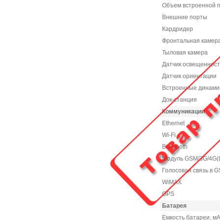
Объем встроенной п
Внешние порты
Кардридер
Фронтальная камер
Тыловая камера
Датчик освещенност
Датчик ориентации
Встроенные динами
Док-станция
Коммуникации
Ethernet
Wi-Fi
Bluetooth
Модуль GSM/3G/4G(
Голосовая связь в G
WiMAX
GPS
Батарея
Емкость батареи, мА