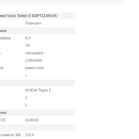
ки Sony Tablet S SGPT114RU/S
Планшет
рана
дюймов
9,4
TN
а
глянцевое
1280x800
ели
емкостная
+
NVIDIA Tegra 2
1
1
ема
 ОС
Android
 памяти, МБ
1024