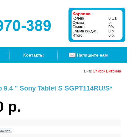
Корзина
Кол-во
0 шт.
Сумма
р.
Скидка
0%
Сумма скидки:
0 р.
Итого:
0 р.
Контакты
Напишите нам
Вид:
Список
Витрина
.4 " Sony Tablet S SGPT114RU/S*
0 р.