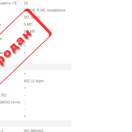
амяти, ГБ
16
2xUSB, RJ45, headphone
SD, SDHC
а
5 МП
0,3 МП
и
+
+
ки
+
-
+
802.11 b/g/n
+
LTE)
-
SM/3G сетях
-
-
+
.ч
нет данных