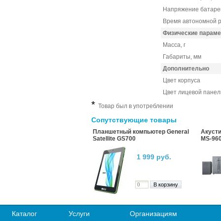
Напряжение батареи
Время автономной 
Физические парам
Масса, г
Габариты, мм
Дополнительно
Цвет корпуса
Цвет лицевой панел
*
Товар был в употреблении
Сопутствующие товары
Планшетный компьютер General
Акусти
Satellite GS700
MS-96
1 999 руб.
Каталог
Услуги
Организациям